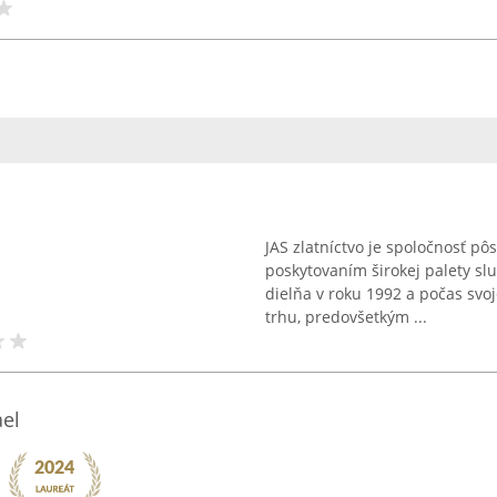
JAS zlatníctvo je spoločnosť pô
poskytovaním širokej palety sl
dielňa v roku 1992 a počas svoj
trhu, predovšetkým ...
ael