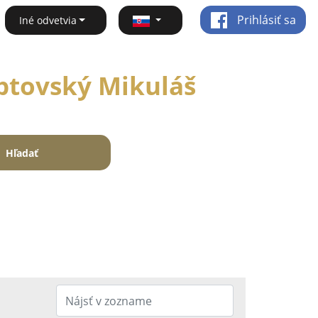
Prihlásiť sa
Iné odvetvia
iptovský Mikuláš
Hľadať