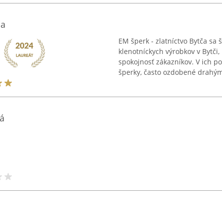
ča
EM šperk - zlatníctvo Bytča sa 
klenotníckych výrobkov v Bytči,
spokojnosť zákazníkov. V ich p
šperky, často ozdobené drahými
á