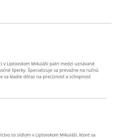
aci v Liptovskom Mikuláši patrí medzi uznávané
očné šperky. Špecializuje sa prevažne na ručnú
de sa kladie dôraz na precíznosť a schopnosť
níctvo so sídlom v Liptovskom Mikuláši, ktoré sa