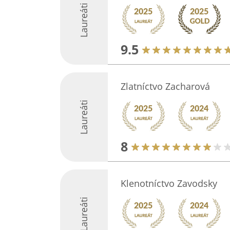
Laureáti
9.5
Zlatníctvo Zacharová
Laureáti
8
Klenotníctvo Zavodsky
Laureáti