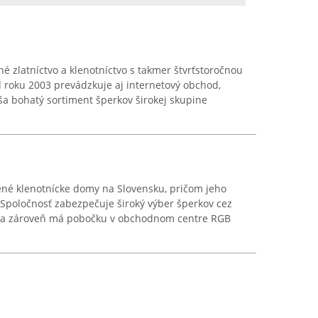
é zlatníctvo a klenotníctvo s takmer štvrťstoročnou
 roku 2003 prevádzkuje aj internetový obchod,
a bohatý sortiment šperkov širokej skupine
ené klenotnícke domy na Slovensku, pričom jeho
. Spoločnosť zabezpečuje široký výber šperkov cez
ne a zároveň má pobočku v obchodnom centre RGB