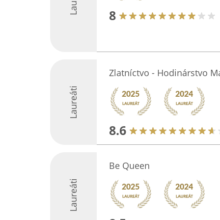
8
Zlatníctvo - Hodinárstvo M
Laureáti
8.6
Be Queen
Laureáti