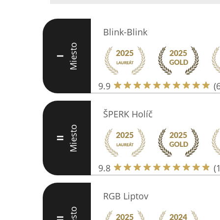
Blink-Blink
Miesto
I
9.9
(
ŠPERK Holíč
Miesto
II
9.8
(
RGB Liptov