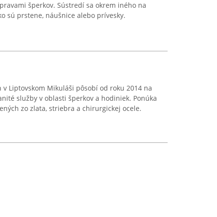
pravami šperkov. Sústredí sa okrem iného na
ko sú prstene, náušnice alebo prívesky.
h v Liptovskom Mikuláši pôsobí od roku 2014 na
anité služby v oblasti šperkov a hodiniek. Ponúka
ných zo zlata, striebra a chirurgickej ocele.