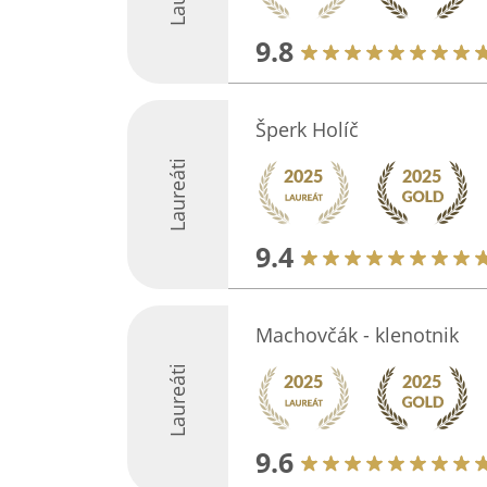
9.8
Šperk Holíč
Laureáti
9.4
Machovčák - klenotnik
Laureáti
9.6