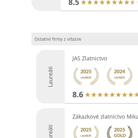
8.5
Ostatné firmy z viťazov
JAS Zlatnictvo
Laureáti
8.6
Zákazkové zlatníctvo Mik
Laureáti