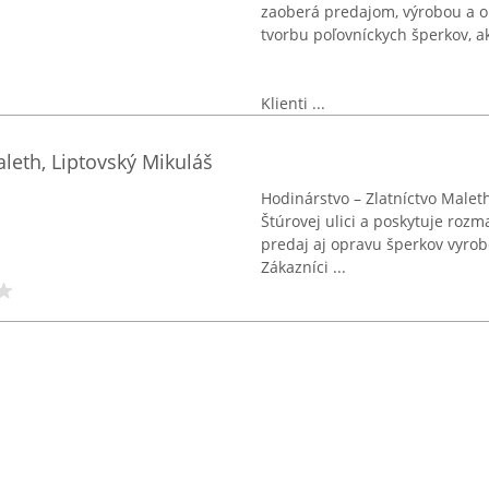
zaoberá predajom, výrobou a o
tvorbu poľovníckych šperkov, a
Klienti ...
aleth, Liptovský Mikuláš
Hodinárstvo – Zlatníctvo Malet
Štúrovej ulici a poskytuje rozm
predaj aj opravu šperkov vyrobe
Zákazníci ...