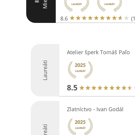
Miesto
III
8.6
(
Atelier šperk Tomáš Paľo
Laureáti
8.5
Zlatníctvo - Ivan Godál
Laureáti