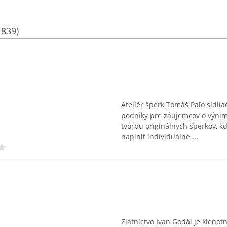
1839)
Ateliér šperk Tomáš Paľo sídli
podniky pre záujemcov o výnim
tvorbu originálnych šperkov, k
naplniť individuálne ...
Zlatníctvo Ivan Godál je klenot