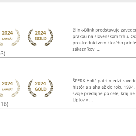
Blink-Blink predstavuje zaveden
praxou na slovenskom trhu. Od
prostredníctvom ktorého prináš
zákazníkov. ...
63)
ŠPERK Holíč patrí medzi zaved
história siaha až do roku 1994
svoje predajne po celej kraji
Liptov v ...
116)