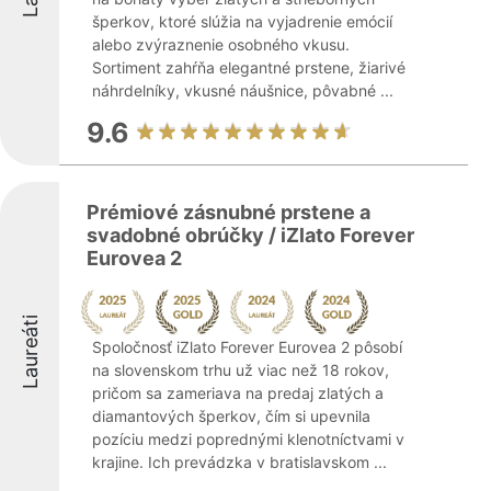
šperkov, ktoré slúžia na vyjadrenie emócií
alebo zvýraznenie osobného vkusu.
Sortiment zahŕňa elegantné prstene, žiarivé
náhrdelníky, vkusné náušnice, pôvabné ...
9.6
Prémiové zásnubné prstene a
svadobné obrúčky / iZlato Forever
Eurovea 2
Laureáti
Spoločnosť iZlato Forever Eurovea 2 pôsobí
na slovenskom trhu už viac než 18 rokov,
pričom sa zameriava na predaj zlatých a
diamantových šperkov, čím si upevnila
pozíciu medzi poprednými klenotníctvami v
krajine. Ich prevádzka v bratislavskom ...