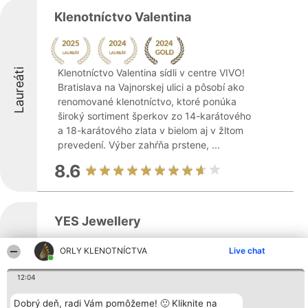
Klenotníctvo Valentina
Laureáti
Klenotníctvo Valentina sídli v centre VIVO!
Bratislava na Vajnorskej ulici a pôsobí ako
renomované klenotníctvo, ktoré ponúka
široký sortiment šperkov zo 14-karátového
a 18-karátového zlata v bielom aj v žltom
prevedení. Výber zahŕňa prstene, ...
8.6
YES Jewellery
ORLY KLENOTNÍCTVA
Live chat
Laureáti
YES Jewellery predstavuje moderné
12:04
klenotníctvo pôsobiace na slovenskom trhu,
Dobrý deň, radi Vám pomôžeme! 🙂 Kliknite na
ktoré ponúka rozmanitý sortiment šperkov