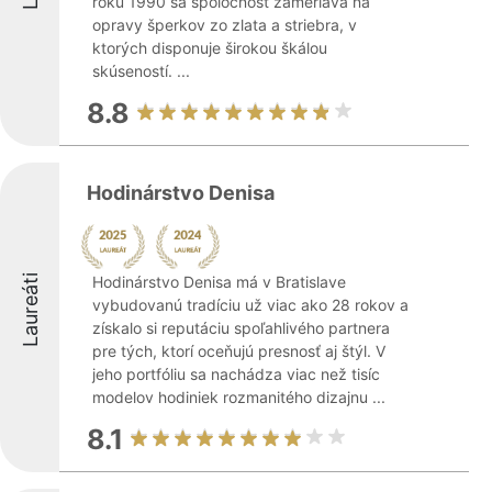
roku 1990 sa spoločnosť zameriava na
opravy šperkov zo zlata a striebra, v
ktorých disponuje širokou škálou
skúseností. ...
8.8
Hodinárstvo Denisa
Laureáti
Hodinárstvo Denisa má v Bratislave
vybudovanú tradíciu už viac ako 28 rokov a
získalo si reputáciu spoľahlivého partnera
pre tých, ktorí oceňujú presnosť aj štýl. V
jeho portfóliu sa nachádza viac než tisíc
modelov hodiniek rozmanitého dizajnu ...
8.1