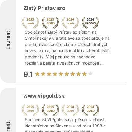
Zlatý Prístav sro
Laureáti
Spoločnosť Zlatý Prístav so sídlom na
Cintorínskej 9 v Bratislave sa špecializuje na
predaj investičného zlata a ďalších drahých
kovov, ako aj na numizmatiku a zberateľské
predmety. V jej ponuke sa nachádza
rozsiahla paleta investičných možností ...
9.1
www.vipgold.sk
Spoločnosť VIPgold, s.r.o. pôsobí v oblasti
Laureáti
klenotníctva na Slovensku od roku 1998 a
disponuje bohatými skúsenosťami a