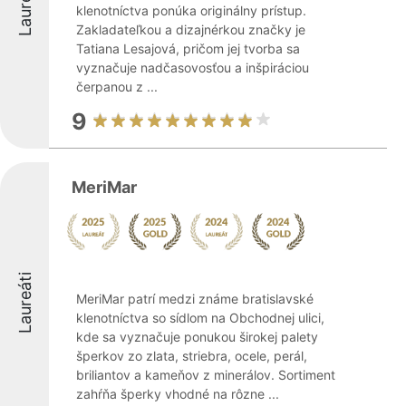
Laureáti
klenotníctva ponúka originálny prístup.
Zakladateľkou a dizajnérkou značky je
Tatiana Lesajová, pričom jej tvorba sa
vyznačuje nadčasovosťou a inšpiráciou
čerpanou z ...
9
MeriMar
Laureáti
MeriMar patrí medzi známe bratislavské
klenotníctva so sídlom na Obchodnej ulici,
kde sa vyznačuje ponukou širokej palety
šperkov zo zlata, striebra, ocele, perál,
briliantov a kameňov z minerálov. Sortiment
zahŕňa šperky vhodné na rôzne ...