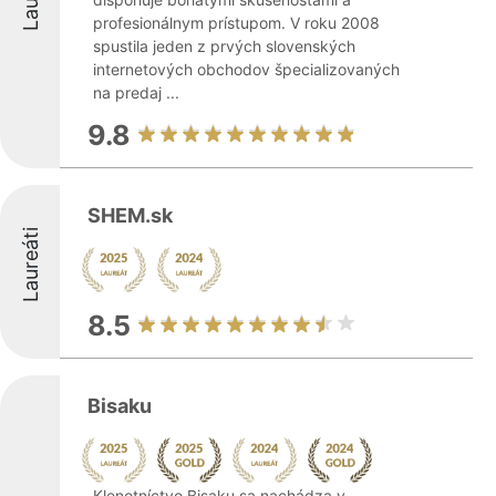
profesionálnym prístupom. V roku 2008
spustila jeden z prvých slovenských
internetových obchodov špecializovaných
na predaj ...
9.8
SHEM.sk
Laureáti
8.5
Bisaku
Klenotníctvo Bisaku sa nachádza v