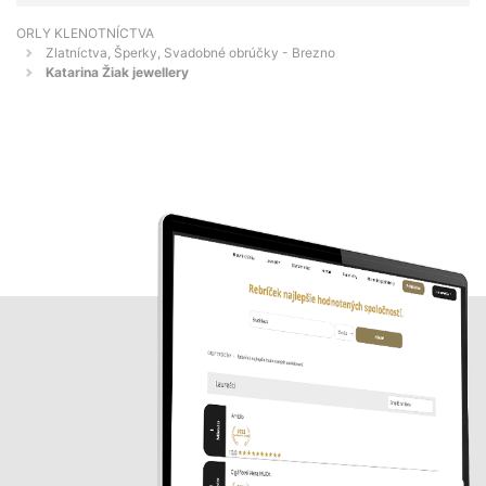
ORLY KLENOTNÍCTVA
Zlatníctva, Šperky, Svadobné obrúčky - Brezno
Katarina Žiak jewellery