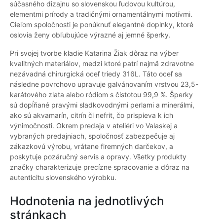
súčasného dizajnu so slovenskou ľudovou kultúrou,
elementmi prírody a tradičnými ornamentálnymi motívmi.
Cieľom spoločnosti je ponúknuť elegantné doplnky, ktoré
oslovia ženy obľubujúce výrazné aj jemné šperky.
Pri svojej tvorbe kladie Katarina Žiak dôraz na výber
kvalitných materiálov, medzi ktoré patrí najmä zdravotne
nezávadná chirurgická oceľ triedy 316L. Táto oceľ sa
následne povrchovo upravuje galvánovaním vrstvou 23,5-
karátového zlata alebo ródiom s čistotou 99,9 %. Šperky
sú dopĺňané pravými sladkovodnými perlami a minerálmi,
ako sú akvamarín, citrín či nefrit, čo prispieva k ich
výnimočnosti. Okrem predaja v ateliéri vo Valaskej a
vybraných predajniach, spoločnosť zabezpečuje aj
zákazkovú výrobu, vrátane firemných darčekov, a
poskytuje pozáručný servis a opravy. Všetky produkty
značky charakterizuje precízne spracovanie a dôraz na
autenticitu slovenského výrobku.
Hodnotenia na jednotlivých
stránkach