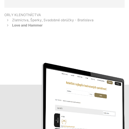
ORLY KLENOTNÍCTVA
Zlatníctva, Šperky, Svadobné obrúčky - Bratislava
Love and Hammer