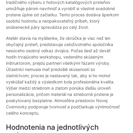
tradičného výberu z hotových katalógových prsteňov
umožňuje párom navrhnúť a vyrobiť si vlastné svadobné
prstene úplne od začiatku. Tento proces dodáva šperkom
osobitú hodnotu a neopakovateľný príbeh, ktorý
snúbenecké páry sprevádza po celý život.
Ateliér stavia na myšlienke, že obrúčka je viac než len
obyčajný prsteň; predstavuje celoživotného spoločníka
nesúceho osobný odkaz dvojice. Počas šesť až deväť
hodín trvajúceho workshopu, vedeného skúseným
inštruktorom, prejdú partneri všetkými fázami výroby.
Účastníci nemusia mať predošlé skúsenosti so
zlatníctvom; proces je nastavený tak, aby si ho mohol
vyskúšať každý a výsledkom bola profesionálna kvalita.
Výber medzi striebrom a zlatom ponúka ďalšiu úroveň
personalizácie, pričom materiál na strieborné prstene je
poskytovaný bezplatne. Atmosféra priestorov Novej
Cvernovky podporuje tvorivosť a podčiarkuje výnimočnosť
celého konceptu.
Hodnotenia na jednotlivých