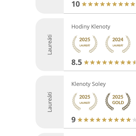
10
Hodiny Klenoty
Laureáti
8.5
Klenoty Soley
Laureáti
9