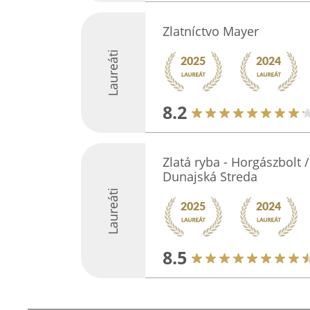
Zlatníctvo Mayer
Laureáti
8.2
Zlatá ryba - Horgászbolt 
Dunajská Streda
Laureáti
8.5