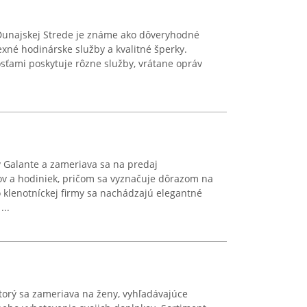
 Dunajskej Strede je známe ako dôveryhodné
xné hodinárske služby a kvalitné šperky.
sťami poskytuje rôzne služby, vrátane opráv
Galante a zameriava sa na predaj
v a hodiniek, pričom sa vyznačuje dôrazom na
jto klenotníckej firmy sa nachádzajú elegantné
...
torý sa zameriava na ženy, vyhľadávajúce