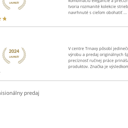
kombináciu elegancie a precíz
tvoria rozmanité kolekcie strie
navrhnuté s cieľom obohatiť ...
V centre Trnavy pôsobí jedineč
výrobu a predaj originálnych š
precíznosť ručnej práce prináš
produktov. Značka je výsledkom 
omisionálny predaj