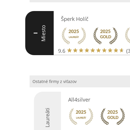
Šperk Holíč
Miesto
I
9.6
(
Ostatné firmy z viťazov
All4silver
Laureáti