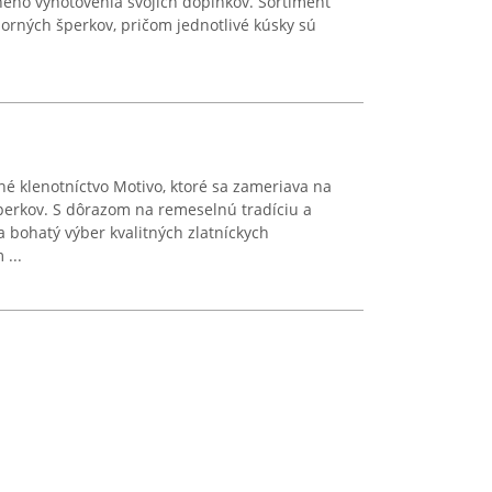
neho vyhotovenia svojich doplnkov. Sortiment
borných šperkov, pričom jednotlivé kúsky sú
né klenotníctvo Motivo, ktoré sa zameriava na
perkov. S dôrazom na remeselnú tradíciu a
a bohatý výber kvalitných zlatníckych
...