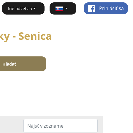
Prihlásiť sa
Iné odvetvia
y - Senica
Hľadať