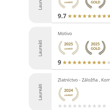
Laureáti
9.7
Motivo
Laureáti
9
Zlatníctvo - Záložňa , K
Laureáti