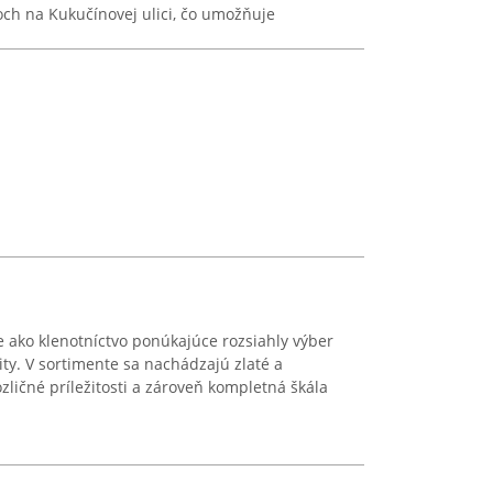
noch na Kukučínovej ulici, čo umožňuje
e ako klenotníctvo ponúkajúce rozsiahly výber
ity. V sortimente sa nachádzajú zlaté a
zličné príležitosti a zároveň kompletná škála