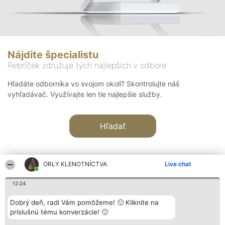
Nájdite špecialistu
Rebríček združuje tých najlepších v odbore
Hľadáte odborníka vo svojom okolí? Skontrolujte náš
vyhľadávač. Využívajte len tie najlepšie služby.
Hľadať
ORLY KLENOTNÍCTVA
Live chat
12:24
Organizátor hodnotenia
Hodnotenie
Kontakt
Dobrý deň, radi Vám pomôžeme! 🙂 Kliknite na
Bright Side Solutions sp. z o.
Laureáti
Kontakt
príslušnú tému konverzácie! 🙂
o. sp. k.
Lista
ul. Ruska 22
wszystkich