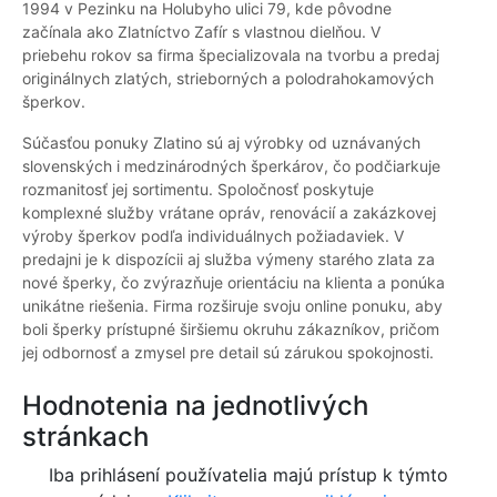
1994 v Pezinku na Holubyho ulici 79, kde pôvodne
začínala ako Zlatníctvo Zafír s vlastnou dielňou. V
priebehu rokov sa firma špecializovala na tvorbu a predaj
originálnych zlatých, strieborných a polodrahokamových
šperkov.
Súčasťou ponuky Zlatino sú aj výrobky od uznávaných
slovenských i medzinárodných šperkárov, čo podčiarkuje
rozmanitosť jej sortimentu. Spoločnosť poskytuje
komplexné služby vrátane opráv, renovácií a zakázkovej
výroby šperkov podľa individuálnych požiadaviek. V
predajni je k dispozícii aj služba výmeny starého zlata za
nové šperky, čo zvýrazňuje orientáciu na klienta a ponúka
unikátne riešenia. Firma rozširuje svoju online ponuku, aby
boli šperky prístupné širšiemu okruhu zákazníkov, pričom
jej odbornosť a zmysel pre detail sú zárukou spokojnosti.
Hodnotenia na jednotlivých
stránkach
Iba prihlásení používatelia majú prístup k týmto