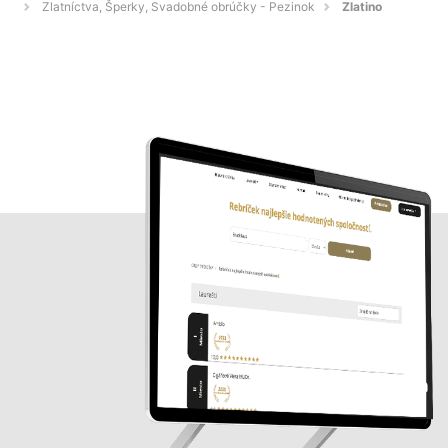
Zlatníctva, Šperky, Svadobné obrúčky - Pezinok
Zlatino