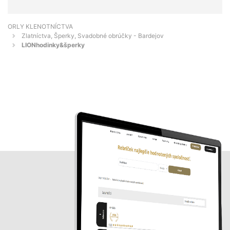
ORLY KLENOTNÍCTVA
Zlatníctva, Šperky, Svadobné obrúčky - Bardejov
LIONhodinky&šperky