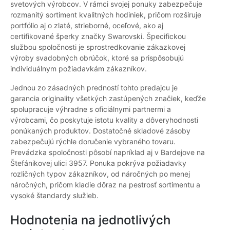
svetových výrobcov. V rámci svojej ponuky zabezpečuje
rozmanitý sortiment kvalitných hodiniek, pričom rozširuje
portfólio aj o zlaté, strieborné, oceľové, ako aj
certifikované šperky značky Swarovski. Špecifickou
službou spoločnosti je sprostredkovanie zákazkovej
výroby svadobných obrúčok, ktoré sa prispôsobujú
individuálnym požiadavkám zákazníkov.
Jednou zo zásadných predností tohto predajcu je
garancia originality všetkých zastúpených značiek, keďže
spolupracuje výhradne s oficiálnymi partnermi a
výrobcami, čo poskytuje istotu kvality a dôveryhodnosti
ponúkaných produktov. Dostatočné skladové zásoby
zabezpečujú rýchle doručenie vybraného tovaru.
Prevádzka spoločnosti pôsobí napríklad aj v Bardejove na
Štefánikovej ulici 3957. Ponuka pokrýva požiadavky
rozličných typov zákazníkov, od náročných po menej
náročných, pričom kladie dôraz na pestrosť sortimentu a
vysoké štandardy služieb.
Hodnotenia na jednotlivých