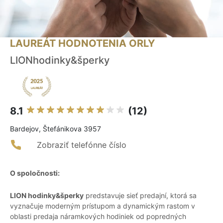
LAUREÁT HODNOTENIA ORLY
LIONhodinky&šperky
8.1
(12)
Bardejov, Štefánikova 3957
Zobraziť telefónne číslo
O spoločnosti:
LION hodinky&šperky
predstavuje sieť predajní, ktorá sa
vyznačuje moderným prístupom a dynamickým rastom v
oblasti predaja náramkových hodiniek od popredných