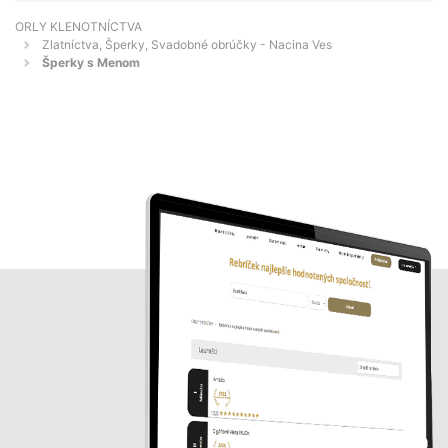
ORLY KLENOTNÍCTVA
Zlatníctva, Šperky, Svadobné obrúčky - Nacina Ves
Šperky s Menom