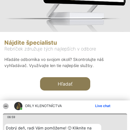
Nájdite špecialistu
Rebríček združuje tých najlepších v odbore
Hľadáte odborníka vo svojom okolí? Skontrolujte náš
vyhľadávač. Využívajte len tie najlepšie služby.
Hľadať
ORLY KLENOTNÍCTVA
Live chat
06:59
Organizátor hodnotenia
Hodnotenie
Kontakt
Dobrý deň, radi Vám pomôžeme! 🙂 Kliknite na