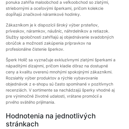
ponuka zahŕňa maloobchod a veľkoobchod so zlatými,
striebornými a oceľovými šperkami, pričom kolekcie
dopĺňajú značkové náramkové hodinky.
Zákazníkom je k dispozícii široký výber prsteňov,
príveskov, náramkov, náušníc, náhrdelníkov a retiazok.
Služby spoločnosti zahŕňajú aj objednávanie svadobných
obrúčok a možnosti zakúpenia prípravkov na
profesionálne čistenie šperkov.
Šperk Holíč sa vyznačuje exkluzívnymi zlatými šperkami a
nápaditými dizajnmi, pričom kladie dôraz na dostupné
ceny a kvalitu overenú mnohými spokojnými zákazníkmi.
Rozsiahly výber produktov a rýchle vybavovanie
objednávok z e-shopu sú často spomínané v pozitívnych
recenziách. V sortimente sa nachádzajú šperky vhodné aj
pre výnimočné životné udalosti, vrátane promócií a
prvého svätého prijímania.
Hodnotenia na jednotlivých
stránkach