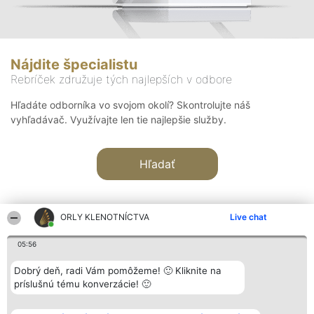
Nájdite špecialistu
Rebríček združuje tých najlepších v odbore
Hľadáte odborníka vo svojom okolí? Skontrolujte náš
vyhľadávač. Využívajte len tie najlepšie služby.
Hľadať
ORLY KLENOTNÍCTVA
Live chat
05:56
Organizátor hodnotenia
Hodnotenie
Kontakt
Dobrý deň, radi Vám pomôžeme! 🙂 Kliknite na
Bright Side Solutions sp. z o.
Laureáti
Kontakt
príslušnú tému konverzácie! 🙂
o. sp. k.
Lista
ul. Ruska 22
wszystkich
Wrocław 50-079
Laureatów