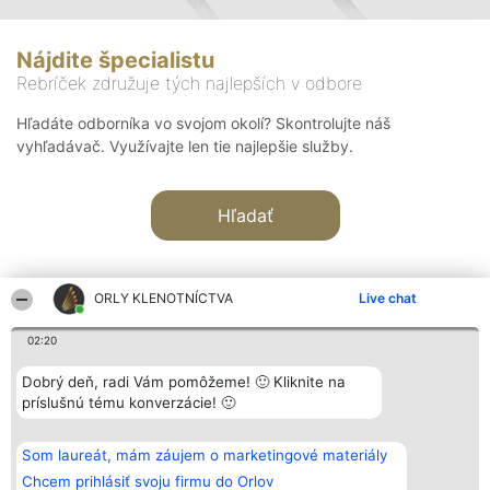
Nájdite špecialistu
Rebríček združuje tých najlepších v odbore
Hľadáte odborníka vo svojom okolí? Skontrolujte náš
vyhľadávač. Využívajte len tie najlepšie služby.
Hľadať
ORLY KLENOTNÍCTVA
Live chat
02:20
Organizátor hodnotenia
Hodnotenie
Kontakt
Dobrý deň, radi Vám pomôžeme! 🙂 Kliknite na
Bright Side Solutions sp. z o.
Laureáti
Kontakt
príslušnú tému konverzácie! 🙂
o. sp. k.
Lista
ul. Ruska 22
wszystkich
Wrocław 50-079
Laureatów
Som laureát, mám záujem o marketingové materiály
KRS 0000749100 | Regon
Podmienky
381313360 | NIP 8943132676
Obchodné
Chcem prihlásiť svoju firmu do Orlov