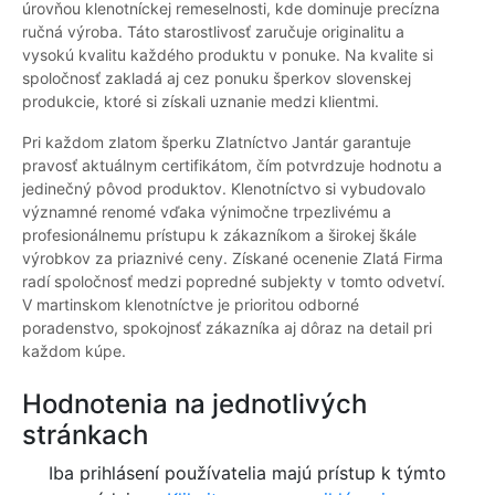
úrovňou klenotníckej remeselnosti, kde dominuje precízna
ručná výroba. Táto starostlivosť zaručuje originalitu a
vysokú kvalitu každého produktu v ponuke. Na kvalite si
spoločnosť zakladá aj cez ponuku šperkov slovenskej
produkcie, ktoré si získali uznanie medzi klientmi.
Pri každom zlatom šperku Zlatníctvo Jantár garantuje
pravosť aktuálnym certifikátom, čím potvrdzuje hodnotu a
jedinečný pôvod produktov. Klenotníctvo si vybudovalo
významné renomé vďaka výnimočne trpezlivému a
profesionálnemu prístupu k zákazníkom a širokej škále
výrobkov za priaznivé ceny. Získané ocenenie Zlatá Firma
radí spoločnosť medzi popredné subjekty v tomto odvetví.
V martinskom klenotníctve je prioritou odborné
poradenstvo, spokojnosť zákazníka aj dôraz na detail pri
každom kúpe.
Hodnotenia na jednotlivých
stránkach
Iba prihlásení používatelia majú prístup k týmto