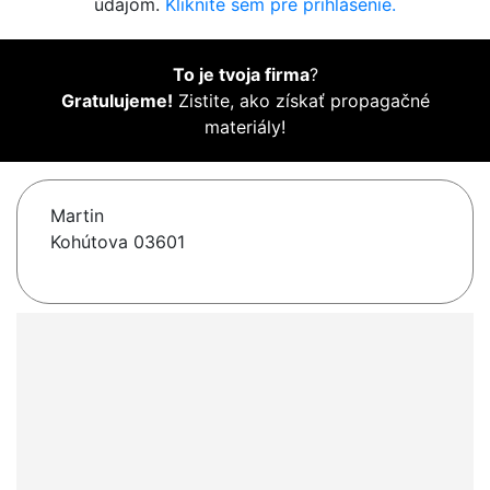
údajom.
Kliknite sem pre prihlásenie.
To je tvoja firma
?
Gratulujeme!
Zistite, ako získať propagačné
materiály!
Martin
Kohútova 03601