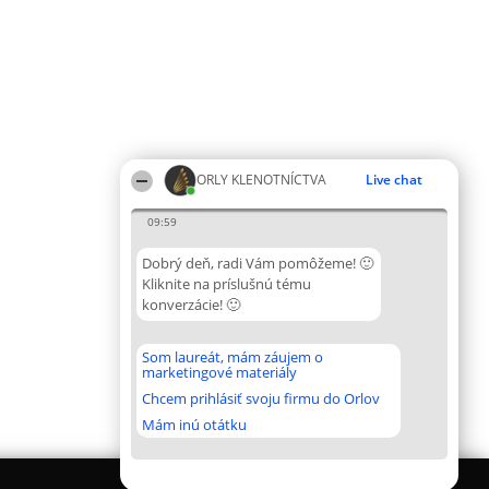
ORLY KLENOTNÍCTVA
Live chat
09:59
Dobrý deň, radi Vám pomôžeme! 🙂
Kliknite na príslušnú tému
konverzácie! 🙂
Som laureát, mám záujem o
marketingové materiály
Chcem prihlásiť svoju firmu do Orlov
Mám inú otátku