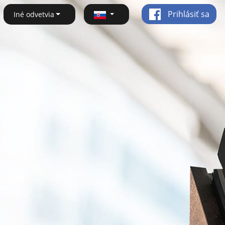
Prihlásiť sa
Iné odvetvia