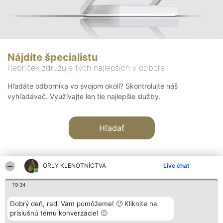
Nájdite špecialistu
Rebríček združuje tých najlepších v odbore
Hľadáte odborníka vo svojom okolí? Skontrolujte náš
vyhľadávač. Využívajte len tie najlepšie služby.
Hľadať
ORLY KLENOTNÍCTVA
Live chat
19:34
Organizátor hodnotenia
Hodnotenie
Kontakt
Dobrý deň, radi Vám pomôžeme! 🙂 Kliknite na
Bright Side Solutions sp. z o.
Laureáti
Kontakt
príslušnú tému konverzácie! 🙂
o. sp. k.
Lista