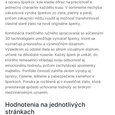
a opravu šperkov, kde kladie dôraz na precíznosť a
jedinečný charakter každého kusu. V sortimente nechýba
zákazková výroba šperkov zo zlata, platiny a perál,
pričom zákazníci môžu využiť aj možnosť transformovať
vlastné staré zlato na nové originálne šperky.
Kombinácia tradičného ručného spracovania so súčasnými
3D technológiami umožňuje vytvárať šperky, ktoré sa
vyznačujú presnosťou a výnimočným dizajnom.
Výsledkom sú odolné diela so silným vizuálnym dojmom,
určené na dlhodobé nosenie. Každý šperk je unikát, do
ktorého remeselníci vkladajú svoju odbornosť aj
emocionálnu hodnotu, pričom zachytávajú spomienky
majiteľov. Portfólio činností zahŕňa okrem výroby aj
opravy, čistenie, leštenie a zabezpečenie kameňov v
šperkoch. Ponuka je rozšírená aj o investičné zlato, ktoré
predstavuje spôsob uchovania hodnoty so širokým
medzinárodným uznaním.
Hodnotenia na jednotlivých
stránkach