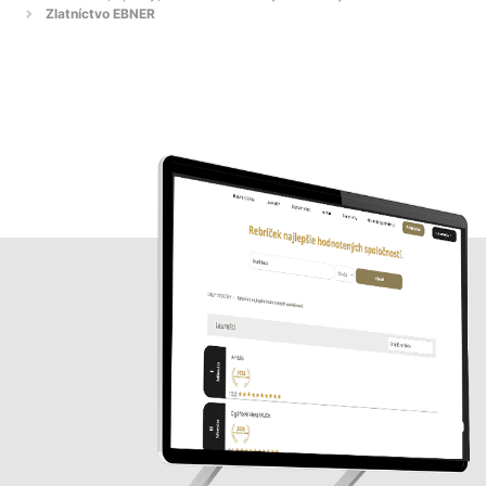
Zlatníctvo EBNER