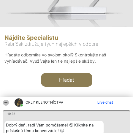
Nájdite špecialistu
Rebríček združuje tých najlepších v odbore
Hľadáte odborníka vo svojom okolí? Skontrolujte náš
vyhľadávač. Využívajte len tie najlepšie služby.
Hľadať
ORLY KLENOTNÍCTVA
Live chat
19:32
Organizátor hodnotenia
Hodnotenie
Kontakt
Dobrý deň, radi Vám pomôžeme! 🙂 Kliknite na
Bright Side Solutions sp. z o.
Laureáti
Kontakt
príslušnú tému konverzácie! 🙂
o. sp. k.
Lista