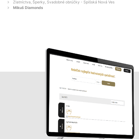
Zlatníctva, Šperky, Svadobné obrúčky - Spišská Nová Ves
Mikuš Diamonds