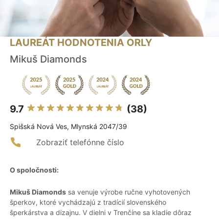
LAUREÁT HODNOTENIA ORLY
Mikuš Diamonds
9.7
(38)
Spišská Nová Ves, Mlynská 2047/39
Zobraziť telefónne číslo
O spoločnosti:
Mikuš Diamonds
sa venuje výrobe ručne vyhotovených
šperkov, ktoré vychádzajú z tradícií slovenského
šperkárstva a dizajnu. V dielni v Trenčíne sa kladie dôraz