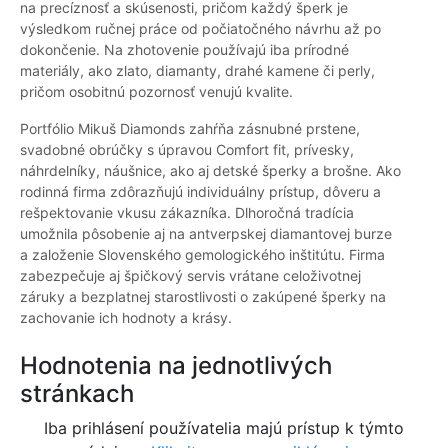
na precíznosť a skúsenosti, pričom každý šperk je
výsledkom ručnej práce od počiatočného návrhu až po
dokončenie. Na zhotovenie používajú iba prírodné
materiály, ako zlato, diamanty, drahé kamene či perly,
pričom osobitnú pozornosť venujú kvalite.
Portfólio Mikuš Diamonds zahŕňa zásnubné prstene,
svadobné obrúčky s úpravou Comfort fit, prívesky,
náhrdelníky, náušnice, ako aj detské šperky a brošne. Ako
rodinná firma zdôrazňujú individuálny prístup, dôveru a
rešpektovanie vkusu zákazníka. Dlhoročná tradícia
umožnila pôsobenie aj na antverpskej diamantovej burze
a založenie Slovenského gemologického inštitútu. Firma
zabezpečuje aj špičkový servis vrátane celoživotnej
záruky a bezplatnej starostlivosti o zakúpené šperky na
zachovanie ich hodnoty a krásy.
Hodnotenia na jednotlivých
stránkach
Iba prihlásení používatelia majú prístup k týmto